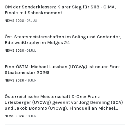
ÖM der Sonderklassen: Klarer Sieg für S118 - CIMA,
Finale mit Schockmoment
NEWS 2026
07.JULI
Öst. Staatsmeisterschaften im Soling und Contender,
Edelweißtrophy im Melges 24
NEWS 2026
01.JULI
Finn-ÖSTM: Michael Luschan (UYCWg) ist neuer Finn-
Staatsmeister 2026!
NEWS 2026
16.JUNI
Österreichische Meisterschaft D-One: Franz
Urlesberger (UYCWg) gewinnt vor Jörg Deimling (SCA)
und Jakob Bonomo (UYCWg), Finnduell an Michael
Gubi (UYCMo)
NEWS 2026
10.JUNI