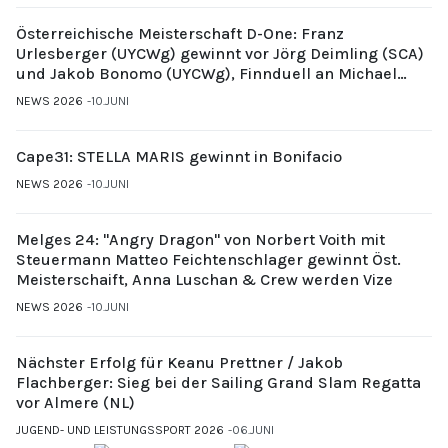
Österreichische Meisterschaft D-One: Franz
Urlesberger (UYCWg) gewinnt vor Jörg Deimling (SCA)
und Jakob Bonomo (UYCWg), Finnduell an Michael
Gubi (UYCMo)
NEWS 2026
10.JUNI
Cape31: STELLA MARIS gewinnt in Bonifacio
NEWS 2026
10.JUNI
Melges 24: "Angry Dragon" von Norbert Voith mit
Steuermann Matteo Feichtenschlager gewinnt Öst.
Meisterschaift, Anna Luschan & Crew werden Vize
NEWS 2026
10.JUNI
Nächster Erfolg für Keanu Prettner / Jakob
Flachberger: Sieg bei der Sailing Grand Slam Regatta
vor Almere (NL)
JUGEND- UND LEISTUNGSSPORT 2026
06.JUNI