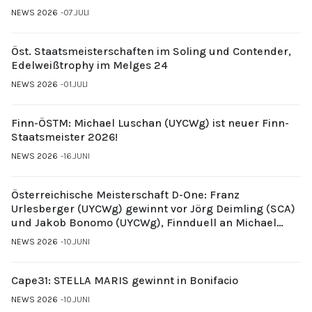
NEWS 2026
07.JULI
Öst. Staatsmeisterschaften im Soling und Contender,
Edelweißtrophy im Melges 24
NEWS 2026
01.JULI
Finn-ÖSTM: Michael Luschan (UYCWg) ist neuer Finn-
Staatsmeister 2026!
NEWS 2026
16.JUNI
Österreichische Meisterschaft D-One: Franz
Urlesberger (UYCWg) gewinnt vor Jörg Deimling (SCA)
und Jakob Bonomo (UYCWg), Finnduell an Michael
Gubi (UYCMo)
NEWS 2026
10.JUNI
Cape31: STELLA MARIS gewinnt in Bonifacio
NEWS 2026
10.JUNI