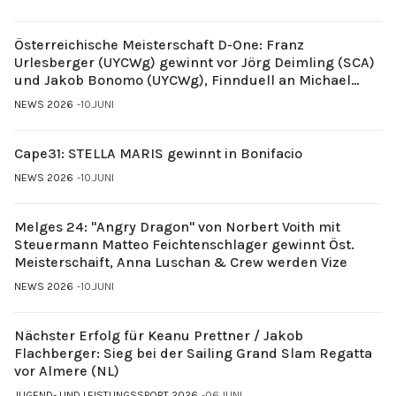
Österreichische Meisterschaft D-One: Franz
Urlesberger (UYCWg) gewinnt vor Jörg Deimling (SCA)
und Jakob Bonomo (UYCWg), Finnduell an Michael
Gubi (UYCMo)
NEWS 2026
10.JUNI
Cape31: STELLA MARIS gewinnt in Bonifacio
NEWS 2026
10.JUNI
Melges 24: "Angry Dragon" von Norbert Voith mit
Steuermann Matteo Feichtenschlager gewinnt Öst.
Meisterschaift, Anna Luschan & Crew werden Vize
NEWS 2026
10.JUNI
Nächster Erfolg für Keanu Prettner / Jakob
Flachberger: Sieg bei der Sailing Grand Slam Regatta
vor Almere (NL)
JUGEND- UND LEISTUNGSSPORT 2026
06.JUNI