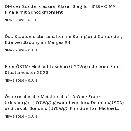
ÖM der Sonderklassen: Klarer Sieg für S118 - CIMA,
Finale mit Schockmoment
NEWS 2026
07.JULI
Öst. Staatsmeisterschaften im Soling und Contender,
Edelweißtrophy im Melges 24
NEWS 2026
01.JULI
Finn-ÖSTM: Michael Luschan (UYCWg) ist neuer Finn-
Staatsmeister 2026!
NEWS 2026
16.JUNI
Österreichische Meisterschaft D-One: Franz
Urlesberger (UYCWg) gewinnt vor Jörg Deimling (SCA)
und Jakob Bonomo (UYCWg), Finnduell an Michael
Gubi (UYCMo)
NEWS 2026
10.JUNI