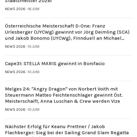
Staatsmeister 2026!
NEWS 2026
16.JUNI
Österreichische Meisterschaft D-One: Franz
Urlesberger (UYCWg) gewinnt vor Jörg Deimling (SCA)
und Jakob Bonomo (UYCWg), Finnduell an Michael
Gubi (UYCMo)
NEWS 2026
10.JUNI
Cape31: STELLA MARIS gewinnt in Bonifacio
NEWS 2026
10.JUNI
Melges 24: "Angry Dragon" von Norbert Voith mit
Steuermann Matteo Feichtenschlager gewinnt Öst.
Meisterschaift, Anna Luschan & Crew werden Vize
NEWS 2026
10.JUNI
Nächster Erfolg für Keanu Prettner / Jakob
Flachberger: Sieg bei der Sailing Grand Slam Regatta