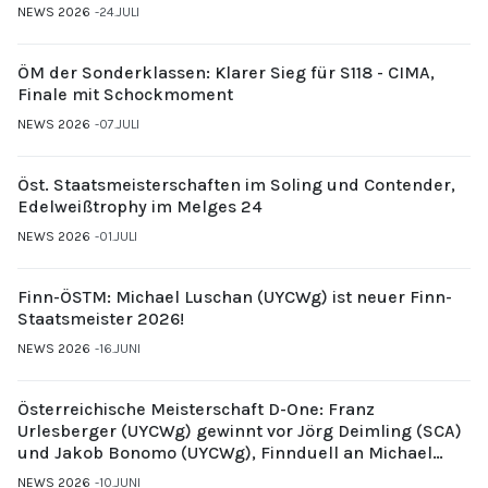
NEWS 2026
24.JULI
ÖM der Sonderklassen: Klarer Sieg für S118 - CIMA,
Finale mit Schockmoment
NEWS 2026
07.JULI
Öst. Staatsmeisterschaften im Soling und Contender,
Edelweißtrophy im Melges 24
NEWS 2026
01.JULI
Finn-ÖSTM: Michael Luschan (UYCWg) ist neuer Finn-
Staatsmeister 2026!
NEWS 2026
16.JUNI
Österreichische Meisterschaft D-One: Franz
Urlesberger (UYCWg) gewinnt vor Jörg Deimling (SCA)
und Jakob Bonomo (UYCWg), Finnduell an Michael
Gubi (UYCMo)
NEWS 2026
10.JUNI