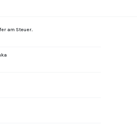
rfer am Steuer.
hka