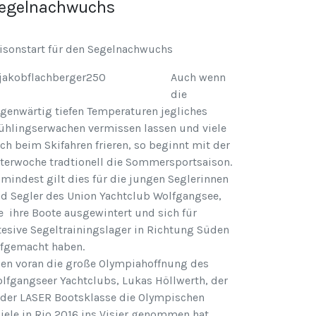
egelnachwuchs
isonstart für den Segelnachwuchs
Auch wenn
die
genwärtig tiefen Temperaturen jegliches
ühlingserwachen vermissen lassen und viele
ch beim Skifahren frieren, so beginnt mit der
terwoche tradtionell die Sommersportsaison.
mindest gilt dies für die jungen Seglerinnen
d Segler des Union Yachtclub Wolfgangsee,
e ihre Boote ausgewintert und sich für
tesive Segeltrainingslager in Richtung Süden
fgemacht haben.
len voran die große Olympiahoffnung des
lfgangseer Yachtclubs, Lukas Höllwerth, der
 der LASER Bootsklasse die Olympischen
iele in Rio 2016 ins Visier genommen hat.