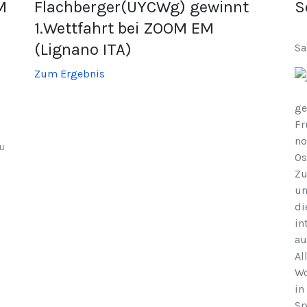
M
Flachberger(UYCWg) gewinnt
S
1.Wettfahrt bei ZOOM EM
(Lignano ITA)
Sa
Zum Ergebnis
ge
Fr
no
u
Os
Zu
un
di
in
au
Al
Wo
in
Sp