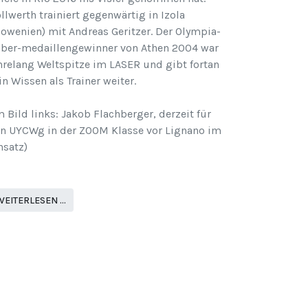
llwerth trainiert gegenwärtig in Izola
lowenien) mit Andreas Geritzer. Der Olympia-
lber-medaillengewinner von Athen 2004 war
hrelang Weltspitze im LASER und gibt fortan
in Wissen als Trainer weiter.
m Bild links: Jakob Flachberger, derzeit für
n UYCWg in der ZOOM Klasse vor Lignano im
nsatz)
WEITERLESEN …