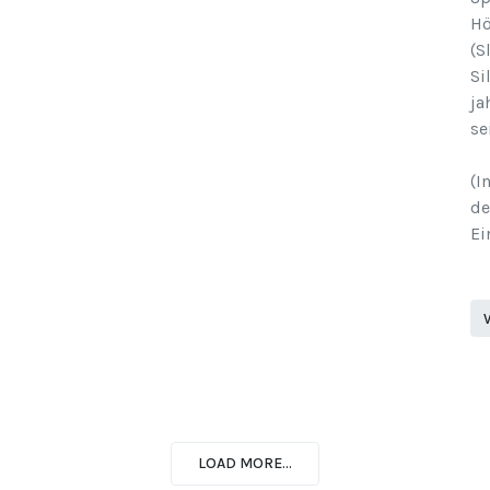
Hö
(S
Si
ja
se
(I
de
Ei
LOAD MORE...