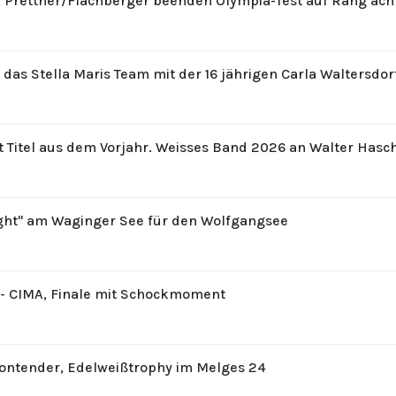
: Prettner/Flachberger beenden Olympia-Test auf Rang ach
r das Stella Maris Team mit der 16 jährigen Carla Waltersdo
t Titel aus dem Vorjahr. Weisses Band 2026 an Walter Hasc
ight" am Waginger See für den Wolfgangsee
8 - CIMA, Finale mit Schockmoment
Contender, Edelweißtrophy im Melges 24