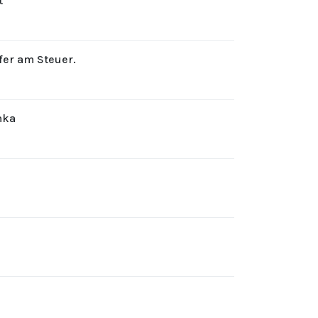
t
rfer am Steuer.
hka