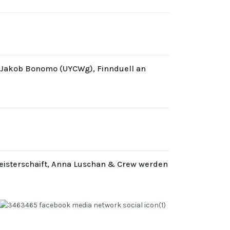
d Jakob Bonomo (UYCWg), Finnduell an
eisterschaift, Anna Luschan & Crew werden