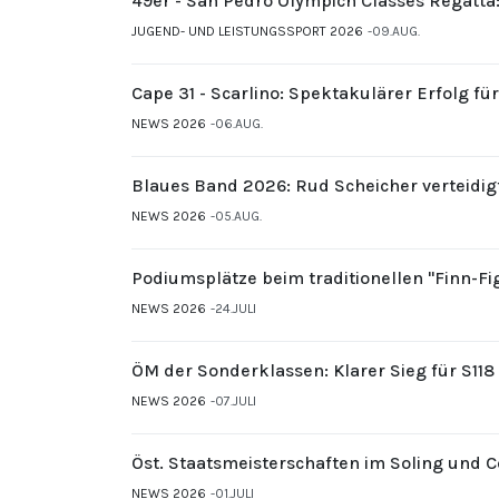
49er - San Pedro Olympich Classes Regatta
JUGEND- UND LEISTUNGSSPORT 2026
09.AUG.
Cape 31 - Scarlino: Spektakulärer Erfolg fü
NEWS 2026
06.AUG.
Blaues Band 2026: Rud Scheicher verteidig
NEWS 2026
05.AUG.
Podiumsplätze beim traditionellen "Finn-F
NEWS 2026
24.JULI
ÖM der Sonderklassen: Klarer Sieg für S11
NEWS 2026
07.JULI
Öst. Staatsmeisterschaften im Soling und 
NEWS 2026
01.JULI