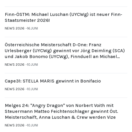
Finn-ÖSTM: Michael Luschan (UYCWg) ist neuer Finn-
Staatsmeister 2026!
NEWS 2026
16.JUNI
Österreichische Meisterschaft D-One: Franz
Urlesberger (UYCWg) gewinnt vor Jörg Deimling (SCA)
und Jakob Bonomo (UYCWg), Finnduell an Michael
Gubi (UYCMo)
NEWS 2026
10.JUNI
Cape31: STELLA MARIS gewinnt in Bonifacio
NEWS 2026
10.JUNI
Melges 24: "Angry Dragon" von Norbert Voith mit
Steuermann Matteo Feichtenschlager gewinnt Öst.
Meisterschaift, Anna Luschan & Crew werden Vize
NEWS 2026
10.JUNI