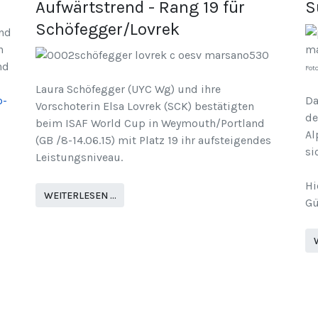
Aufwärtstrend - Rang 19 für
S
Schöfegger/Lovrek
nd
n
nd
Fot
Laura Schöfegger (UYC Wg) und ihre
p-
Da
Vorschoterin Elsa Lovrek (SCK) bestätigten
de
beim ISAF World Cup in Weymouth/Portland
Al
(GB /8-14.06.15) mit Platz 19 ihr aufsteigendes
si
Leistungsniveau.
Hi
WEITERLESEN …
Gü