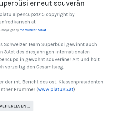
uperbüsi erneut souverän
o/copyright by
manfredkarisch.at
s Schweizer Team Superbüsi gewinnt auch
n 3.Act des diesjährigen internationalen
pencups in gewohnt souveräner Art und holt
ch vorzeitig den Gesamtsieg.
er der int. Bericht des öst. Klassenpräsidenten
nther Prummer (
www.platu25.at
)
WEITERLESEN …