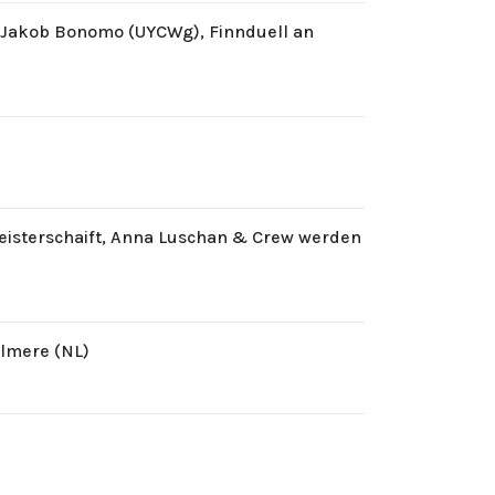
d Jakob Bonomo (UYCWg), Finnduell an
eisterschaift, Anna Luschan & Crew werden
Almere (NL)