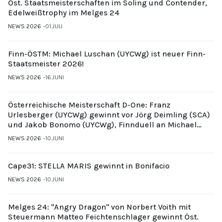
Öst. Staatsmeisterschaften im Soling und Contender,
Edelweißtrophy im Melges 24
NEWS 2026
01.JULI
Finn-ÖSTM: Michael Luschan (UYCWg) ist neuer Finn-
Staatsmeister 2026!
NEWS 2026
16.JUNI
Österreichische Meisterschaft D-One: Franz
Urlesberger (UYCWg) gewinnt vor Jörg Deimling (SCA)
und Jakob Bonomo (UYCWg), Finnduell an Michael
Gubi (UYCMo)
NEWS 2026
10.JUNI
Cape31: STELLA MARIS gewinnt in Bonifacio
NEWS 2026
10.JUNI
Melges 24: "Angry Dragon" von Norbert Voith mit
Steuermann Matteo Feichtenschlager gewinnt Öst.