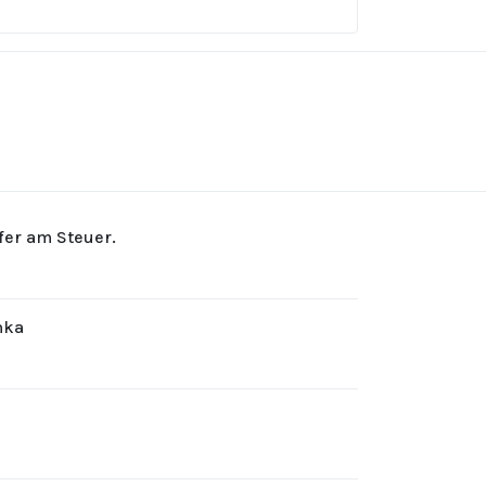
rfer am Steuer.
hka