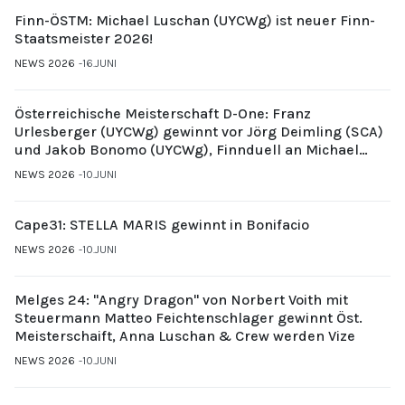
Finn-ÖSTM: Michael Luschan (UYCWg) ist neuer Finn-
Staatsmeister 2026!
NEWS 2026
16.JUNI
Österreichische Meisterschaft D-One: Franz
Urlesberger (UYCWg) gewinnt vor Jörg Deimling (SCA)
und Jakob Bonomo (UYCWg), Finnduell an Michael
Gubi (UYCMo)
NEWS 2026
10.JUNI
Cape31: STELLA MARIS gewinnt in Bonifacio
NEWS 2026
10.JUNI
Melges 24: "Angry Dragon" von Norbert Voith mit
Steuermann Matteo Feichtenschlager gewinnt Öst.
Meisterschaift, Anna Luschan & Crew werden Vize
NEWS 2026
10.JUNI