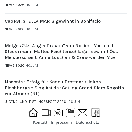
Gubi (UYCMo)
NEWS 2026
10.JUNI
Cape31: STELLA MARIS gewinnt in Bonifacio
NEWS 2026
10.JUNI
Melges 24: "Angry Dragon" von Norbert Voith mit
Steuermann Matteo Feichtenschlager gewinnt Öst.
Meisterschaift, Anna Luschan & Crew werden Vize
NEWS 2026
10.JUNI
Nächster Erfolg für Keanu Prettner / Jakob
Flachberger: Sieg bei der Sailing Grand Slam Regatta
vor Almere (NL)
JUGEND- UND LEISTUNGSSPORT 2026
06.JUNI
Kontakt
-
Impressum
-
Datenschutz