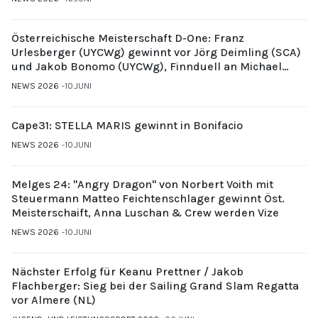
Österreichische Meisterschaft D-One: Franz
Urlesberger (UYCWg) gewinnt vor Jörg Deimling (SCA)
und Jakob Bonomo (UYCWg), Finnduell an Michael
Gubi (UYCMo)
NEWS 2026
10.JUNI
Cape31: STELLA MARIS gewinnt in Bonifacio
NEWS 2026
10.JUNI
Melges 24: "Angry Dragon" von Norbert Voith mit
Steuermann Matteo Feichtenschlager gewinnt Öst.
Meisterschaift, Anna Luschan & Crew werden Vize
NEWS 2026
10.JUNI
Nächster Erfolg für Keanu Prettner / Jakob
Flachberger: Sieg bei der Sailing Grand Slam Regatta
vor Almere (NL)