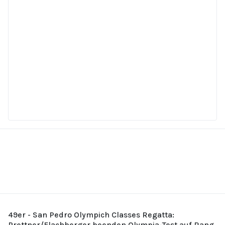
49er - San Pedro Olympich Classes Regatta:
Prettner/Flachberger beenden Olympia-Test auf Rang