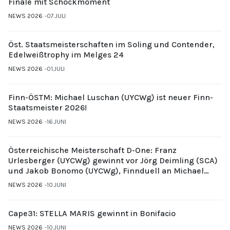
Finale mit Schockmoment
NEWS 2026
07.JULI
Öst. Staatsmeisterschaften im Soling und Contender,
Edelweißtrophy im Melges 24
NEWS 2026
01.JULI
Finn-ÖSTM: Michael Luschan (UYCWg) ist neuer Finn-
Staatsmeister 2026!
NEWS 2026
16.JUNI
Österreichische Meisterschaft D-One: Franz
Urlesberger (UYCWg) gewinnt vor Jörg Deimling (SCA)
und Jakob Bonomo (UYCWg), Finnduell an Michael
Gubi (UYCMo)
NEWS 2026
10.JUNI
Cape31: STELLA MARIS gewinnt in Bonifacio
NEWS 2026
10.JUNI