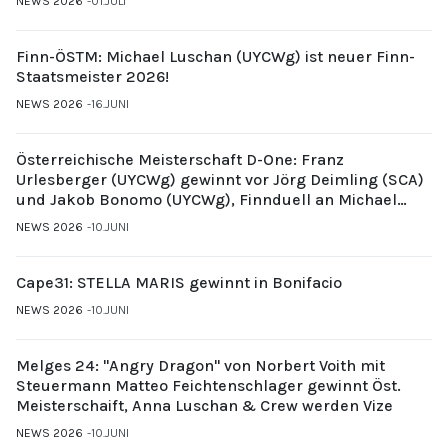
NEWS 2026
01.JULI
Finn-ÖSTM: Michael Luschan (UYCWg) ist neuer Finn-
Staatsmeister 2026!
NEWS 2026
16.JUNI
Österreichische Meisterschaft D-One: Franz
Urlesberger (UYCWg) gewinnt vor Jörg Deimling (SCA)
und Jakob Bonomo (UYCWg), Finnduell an Michael
Gubi (UYCMo)
NEWS 2026
10.JUNI
Cape31: STELLA MARIS gewinnt in Bonifacio
NEWS 2026
10.JUNI
Melges 24: "Angry Dragon" von Norbert Voith mit
Steuermann Matteo Feichtenschlager gewinnt Öst.
Meisterschaift, Anna Luschan & Crew werden Vize
NEWS 2026
10.JUNI