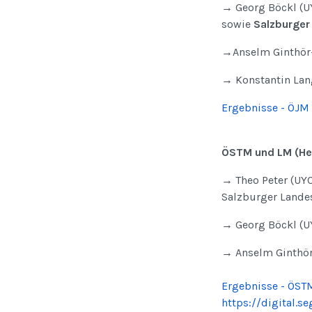
→ Georg Böckl (U
sowie
Salzburger
→Anselm Ginthör-
→ Konstantin Lang
Ergebnisse - ÖJM
ÖSTM und LM (He
→ Theo Peter (UYC
Salzburger Lande
→ Georg Böckl (UY
→ Anselm Ginthör
Ergebnisse - ÖST
https://digital.s