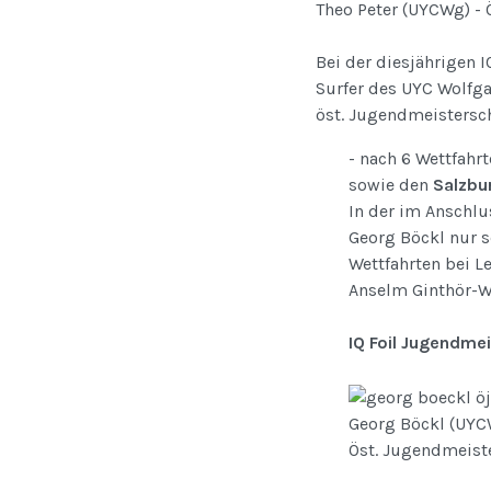
Theo Peter (UYCWg) - Ö
Bei der diesjährigen 
Surfer des UYC Wolfga
öst. Jugendmeistersc
- nach 6 Wettfahr
sowie den
Salzbu
In der im Anschlu
Georg Böckl nur s
Wettfahrten bei L
Anselm Ginthör-
IQ Foil Jugendme
Georg Böckl (UYCW
Öst. Jugendmeist