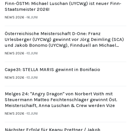
Finn-ÖSTM: Michael Luschan (UYCWg) ist neuer Finn-
Staatsmeister 2026!
NEWS 2026
16.JUNI
Österreichische Meisterschaft D-One: Franz
Urlesberger (UYCWg) gewinnt vor Jörg Deimling (SCA)
und Jakob Bonomo (UYCWg), Finnduell an Michael
Gubi (UYCMo)
NEWS 2026
10.JUNI
Cape31: STELLA MARIS gewinnt in Bonifacio
NEWS 2026
10.JUNI
Melges 24: "Angry Dragon" von Norbert Voith mit
Steuermann Matteo Feichtenschlager gewinnt Öst.
Meisterschaift, Anna Luschan & Crew werden Vize
NEWS 2026
10.JUNI
Nächster Erfolg für Keanu Prettner / Jakob