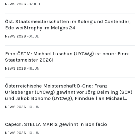
NEWS 2026
07.JULI
Öst. Staatsmeisterschaften im Soling und Contender,
Edelweißtrophy im Melges 24
NEWS 2026
01.JULI
Finn-ÖSTM: Michael Luschan (UYCWg) ist neuer Finn-
Staatsmeister 2026!
NEWS 2026
16.JUNI
Österreichische Meisterschaft D-One: Franz
Urlesberger (UYCWg) gewinnt vor Jörg Deimling (SCA)
und Jakob Bonomo (UYCWg), Finnduell an Michael
Gubi (UYCMo)
NEWS 2026
10.JUNI
Cape31: STELLA MARIS gewinnt in Bonifacio
NEWS 2026
10.JUNI