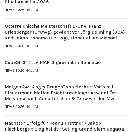
Staatsmeister 2026!
NEWS 2026
16.JUNI
Österreichische Meisterschaft D-One: Franz
Urlesberger (UYCWg) gewinnt vor Jörg Deimling (SCA)
und Jakob Bonomo (UYCWg), Finnduell an Michael
Gubi (UYCMo)
NEWS 2026
10.JUNI
Cape31: STELLA MARIS gewinnt in Bonifacio
NEWS 2026
10.JUNI
Melges 24: "Angry Dragon" von Norbert Voith mit
Steuermann Matteo Feichtenschlager gewinnt Öst.
Meisterschaift, Anna Luschan & Crew werden Vize
NEWS 2026
10.JUNI
Nächster Erfolg für Keanu Prettner / Jakob
Flachberger: Sieg bei der Sailing Grand Slam Regatta