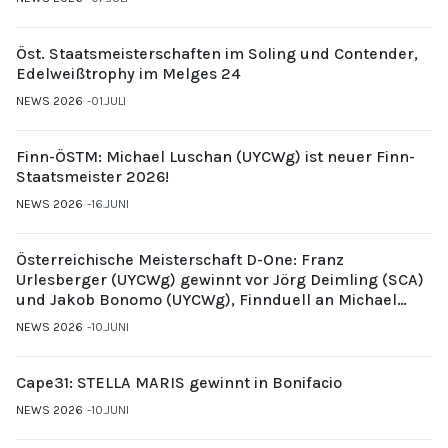
Öst. Staatsmeisterschaften im Soling und Contender,
Edelweißtrophy im Melges 24
NEWS 2026
01.JULI
Finn-ÖSTM: Michael Luschan (UYCWg) ist neuer Finn-
Staatsmeister 2026!
NEWS 2026
16.JUNI
Österreichische Meisterschaft D-One: Franz
Urlesberger (UYCWg) gewinnt vor Jörg Deimling (SCA)
und Jakob Bonomo (UYCWg), Finnduell an Michael
Gubi (UYCMo)
NEWS 2026
10.JUNI
Cape31: STELLA MARIS gewinnt in Bonifacio
NEWS 2026
10.JUNI