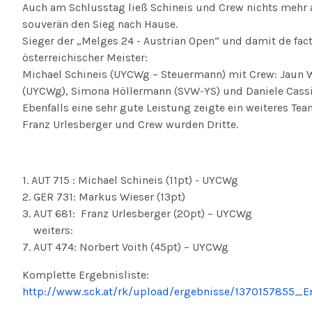
Auch am Schlusstag ließ Schineis und Crew nichts mehr
souverän den Sieg nach Hause.
Sieger der „Melges 24 - Austrian Open“ und damit de facto
österreichischer Meister:
Michael Schineis (UYCWg – Steuermann) mit Crew: Jaun W
(UYCWg), Simona Höllermann (SVW-YS) und Daniele Cassi
Ebenfalls eine sehr gute Leistung zeigte ein weiteres T
Franz Urlesberger und Crew wurden Dritte.
1. AUT 715 : Michael Schineis (11pt) - UYCWg
2. GER 731: Markus Wieser (13pt)
3. AUT 681: Franz Urlesberger (20pt) – UYCWg
weiters:
7. AUT 474: Norbert Voith (45pt) – UYCWg
Komplette Ergebnisliste:
http://www.sck.at/rk/upload/ergebnisse/1370157855_E