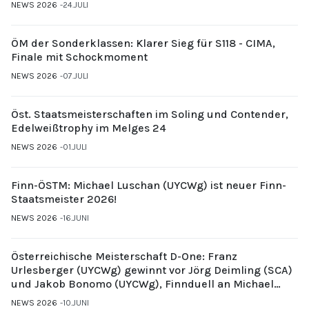
NEWS 2026
24.JULI
ÖM der Sonderklassen: Klarer Sieg für S118 - CIMA,
Finale mit Schockmoment
NEWS 2026
07.JULI
Öst. Staatsmeisterschaften im Soling und Contender,
Edelweißtrophy im Melges 24
NEWS 2026
01.JULI
Finn-ÖSTM: Michael Luschan (UYCWg) ist neuer Finn-
Staatsmeister 2026!
NEWS 2026
16.JUNI
Österreichische Meisterschaft D-One: Franz
Urlesberger (UYCWg) gewinnt vor Jörg Deimling (SCA)
und Jakob Bonomo (UYCWg), Finnduell an Michael
Gubi (UYCMo)
NEWS 2026
10.JUNI