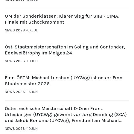
ÖM der Sonderklassen: Klarer Sieg für S118 - CIMA,
Finale mit Schockmoment
NEWS 2026
07.JULI
Öst. Staatsmeisterschaften im Soling und Contender,
Edelweißtrophy im Melges 24
NEWS 2026
01.JULI
Finn-ÖSTM: Michael Luschan (UYCWg) ist neuer Finn-
Staatsmeister 2026!
NEWS 2026
16.JUNI
Österreichische Meisterschaft D-One: Franz
Urlesberger (UYCWg) gewinnt vor Jörg Deimling (SCA)
und Jakob Bonomo (UYCWg), Finnduell an Michael
Gubi (UYCMo)
NEWS 2026
10.JUNI