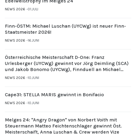
Edelweißtrophy im Melges 24
NEWS 2026
01.JULI
Finn-ÖSTM: Michael Luschan (UYCWg) ist neuer Finn-
Staatsmeister 2026!
NEWS 2026
16.JUNI
Österreichische Meisterschaft D-One: Franz
Urlesberger (UYCWg) gewinnt vor Jörg Deimling (SCA)
und Jakob Bonomo (UYCWg), Finnduell an Michael
Gubi (UYCMo)
NEWS 2026
10.JUNI
Cape31: STELLA MARIS gewinnt in Bonifacio
NEWS 2026
10.JUNI
Melges 24: "Angry Dragon" von Norbert Voith mit
Steuermann Matteo Feichtenschlager gewinnt Öst.
Meisterschaift, Anna Luschan & Crew werden Vize