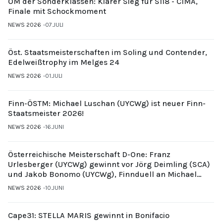
ÖM der Sonderklassen: Klarer Sieg für S118 - CIMA,
Finale mit Schockmoment
NEWS 2026
07.JULI
Öst. Staatsmeisterschaften im Soling und Contender,
Edelweißtrophy im Melges 24
NEWS 2026
01.JULI
Finn-ÖSTM: Michael Luschan (UYCWg) ist neuer Finn-
Staatsmeister 2026!
NEWS 2026
16.JUNI
Österreichische Meisterschaft D-One: Franz
Urlesberger (UYCWg) gewinnt vor Jörg Deimling (SCA)
und Jakob Bonomo (UYCWg), Finnduell an Michael
Gubi (UYCMo)
NEWS 2026
10.JUNI
Cape31: STELLA MARIS gewinnt in Bonifacio