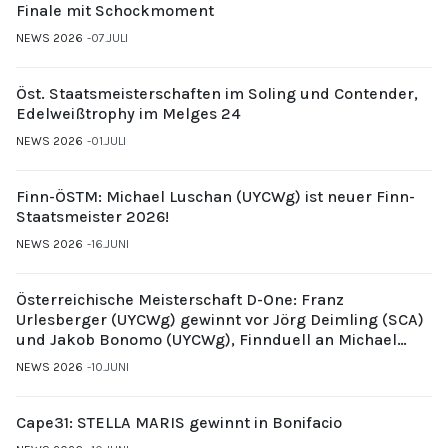
Finale mit Schockmoment
NEWS 2026
07.JULI
Öst. Staatsmeisterschaften im Soling und Contender,
Edelweißtrophy im Melges 24
NEWS 2026
01.JULI
Finn-ÖSTM: Michael Luschan (UYCWg) ist neuer Finn-
Staatsmeister 2026!
NEWS 2026
16.JUNI
Österreichische Meisterschaft D-One: Franz
Urlesberger (UYCWg) gewinnt vor Jörg Deimling (SCA)
und Jakob Bonomo (UYCWg), Finnduell an Michael
Gubi (UYCMo)
NEWS 2026
10.JUNI
Cape31: STELLA MARIS gewinnt in Bonifacio