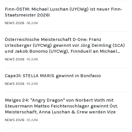
Finn-ÖSTM: Michael Luschan (UYCWg) ist neuer Finn-
Staatsmeister 2026!
NEWS 2026
16.JUNI
Österreichische Meisterschaft D-One: Franz
Urlesberger (UYCWg) gewinnt vor Jörg Deimling (SCA)
und Jakob Bonomo (UYCWg), Finnduell an Michael
Gubi (UYCMo)
NEWS 2026
10.JUNI
Cape31: STELLA MARIS gewinnt in Bonifacio
NEWS 2026
10.JUNI
Melges 24: "Angry Dragon" von Norbert Voith mit
Steuermann Matteo Feichtenschlager gewinnt Öst.
Meisterschaift, Anna Luschan & Crew werden Vize
NEWS 2026
10.JUNI