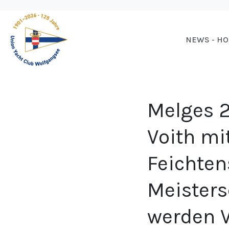
NEWS - H
Melges 2
Voith mi
Feichten
Meisters
werden V