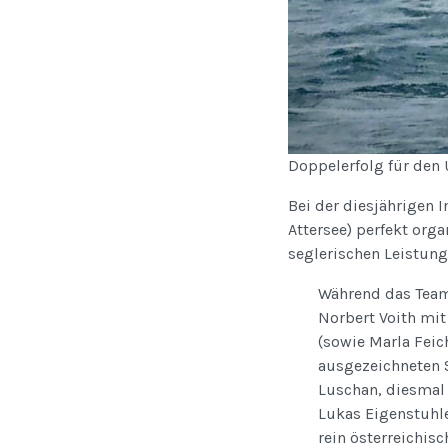
Doppelerfolg für den 
Bei der diesjährigen 
Attersee) perfekt org
seglerischen Leistung
Während das Team 
Norbert Voith mi
(sowie Marla Feic
ausgezeichneten S
Luschan, diesmal
Lukas Eigenstuhle
rein österreichis