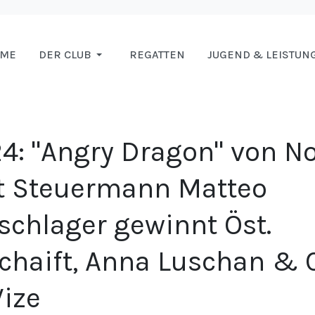
OME
DER CLUB
REGATTEN
JUGEND & LEISTUN
4: "Angry Dragon" von No
t Steuermann Matteo
schlager gewinnt Öst.
chaift, Anna Luschan & 
ize