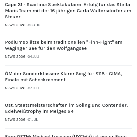
Cape 31 - Scarlino: Spektakulärer Erfolg für das Stella
Maris Team mit der 16 jährigen Carla Waltersdorfer am
Steuer.
NEWS 2026
06.AUG.
Podiumsplätze beim traditionellen "Finn-Fight" am
Waginger See für den Wolfgangsee
NEWS 2026
24.JULI
ÖM der Sonderklassen: Klarer Sieg für S118 - CIMA,
Finale mit Schockmoment
NEWS 2026
07.JULI
Öst. Staatsmeisterschaften im Soling und Contender,
Edelweißtrophy im Melges 24
NEWS 2026
01.JULI
Finn-ÖSTM: Michael Luschan (UYCWg) ist neuer Finn-