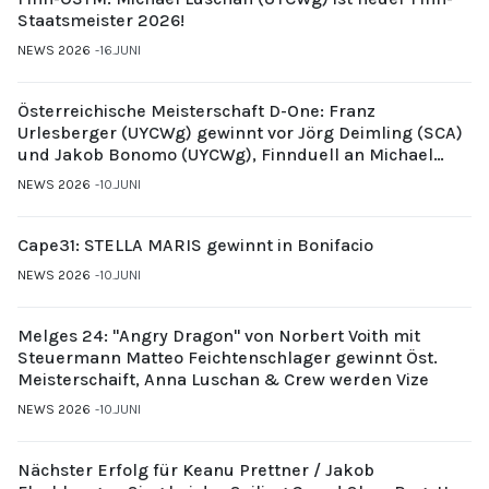
Staatsmeister 2026!
NEWS 2026
16.JUNI
Österreichische Meisterschaft D-One: Franz
Urlesberger (UYCWg) gewinnt vor Jörg Deimling (SCA)
und Jakob Bonomo (UYCWg), Finnduell an Michael
Gubi (UYCMo)
NEWS 2026
10.JUNI
Cape31: STELLA MARIS gewinnt in Bonifacio
NEWS 2026
10.JUNI
Melges 24: "Angry Dragon" von Norbert Voith mit
Steuermann Matteo Feichtenschlager gewinnt Öst.
Meisterschaift, Anna Luschan & Crew werden Vize
NEWS 2026
10.JUNI
Nächster Erfolg für Keanu Prettner / Jakob