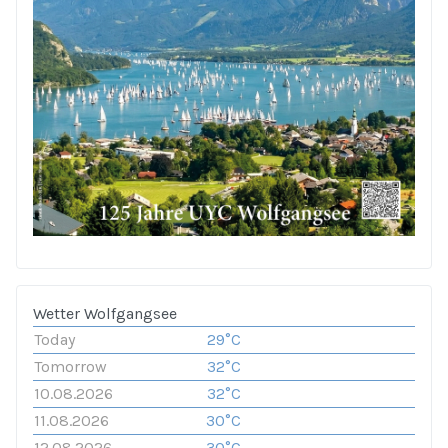
Wetter Wolfgangsee
Today
29°C
Tomorrow
32°C
10.08.2026
32°C
11.08.2026
30°C
12.08.2026
30°C