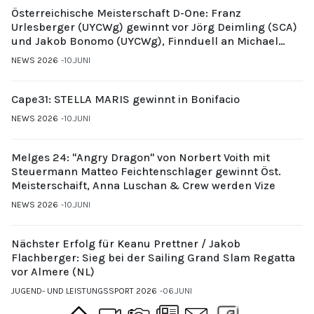
Österreichische Meisterschaft D-One: Franz
Urlesberger (UYCWg) gewinnt vor Jörg Deimling (SCA)
und Jakob Bonomo (UYCWg), Finnduell an Michael
Gubi (UYCMo)
NEWS 2026
10.JUNI
Cape31: STELLA MARIS gewinnt in Bonifacio
NEWS 2026
10.JUNI
Melges 24: "Angry Dragon" von Norbert Voith mit
Steuermann Matteo Feichtenschlager gewinnt Öst.
Meisterschaift, Anna Luschan & Crew werden Vize
NEWS 2026
10.JUNI
Nächster Erfolg für Keanu Prettner / Jakob
Flachberger: Sieg bei der Sailing Grand Slam Regatta
vor Almere (NL)
JUGEND- UND LEISTUNGSSPORT 2026
06.JUNI