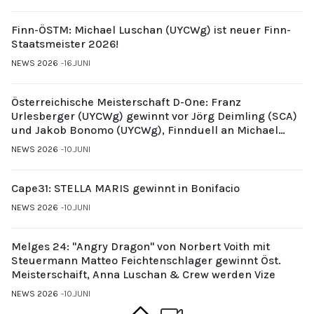
Finn-ÖSTM: Michael Luschan (UYCWg) ist neuer Finn-
Staatsmeister 2026!
NEWS 2026
16.JUNI
Österreichische Meisterschaft D-One: Franz
Urlesberger (UYCWg) gewinnt vor Jörg Deimling (SCA)
und Jakob Bonomo (UYCWg), Finnduell an Michael
Gubi (UYCMo)
NEWS 2026
10.JUNI
Cape31: STELLA MARIS gewinnt in Bonifacio
NEWS 2026
10.JUNI
Melges 24: "Angry Dragon" von Norbert Voith mit
Steuermann Matteo Feichtenschlager gewinnt Öst.
Meisterschaift, Anna Luschan & Crew werden Vize
NEWS 2026
10.JUNI