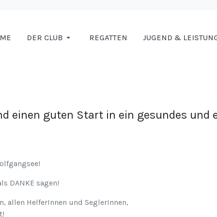
OME
DER CLUB
REGATTEN
JUGEND & LEISTUN
 einen guten Start in ein gesundes und e
olfgangsee!
als DANKE sagen!
, allen HelferInnen und SeglerInnen,
t!