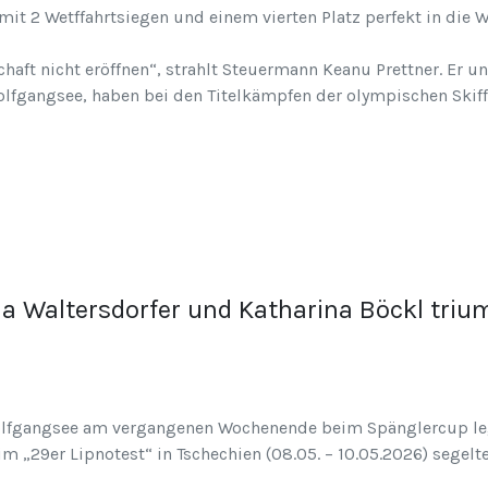
mit 2 Wetffahrtsiegen und einem vierten Platz perfekt in die 
haft nicht eröffnen“, strahlt Steuermann Keanu Prettner. Er u
lfgangsee, haben bei den Titelkämpfen der olympischen Skif
la Waltersdorfer und Katharina Böckl tri
olfgangsee am vergangenen Wochenende beim Spänglercup leg
eim „29er Lipnotest“ in Tschechien (08.05. – 10.05.2026) seg