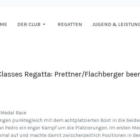
OME
DER CLUB
REGATTEN
JUGEND & LEISTUN
Classes Regatta: Prettner/Flachberger be
 Medal Race
ingen punktegleich mit dem achtplatzierten Boot in die beid
San Pedro ein enger Kampf um die Platzierungen. Im ersten M
nmal auf und machte damit zwischenzeitlich Positionen in d