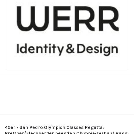
49er - San Pedro Olympich Classes Regatta:
Prettner/Flachberger beenden Olympia-Test auf Rang