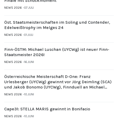
Finale mit Schockmoment
NEWS 2026
07.JULI
Öst. Staatsmeisterschaften im Soling und Contender,
Edelweißtrophy im Melges 24
NEWS 2026
01.JULI
Finn-ÖSTM: Michael Luschan (UYCWg) ist neuer Finn-
Staatsmeister 2026!
NEWS 2026
16.JUNI
Österreichische Meisterschaft D-One: Franz
Urlesberger (UYCWg) gewinnt vor Jörg Deimling (SCA)
und Jakob Bonomo (UYCWg), Finnduell an Michael
Gubi (UYCMo)
NEWS 2026
10.JUNI
Cape31: STELLA MARIS gewinnt in Bonifacio
NEWS 2026
10.JUNI