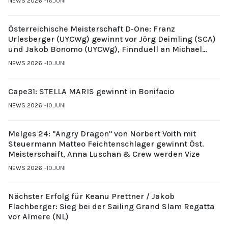
NEWS 2026
16.JUNI
Österreichische Meisterschaft D-One: Franz
Urlesberger (UYCWg) gewinnt vor Jörg Deimling (SCA)
und Jakob Bonomo (UYCWg), Finnduell an Michael
Gubi (UYCMo)
NEWS 2026
10.JUNI
Cape31: STELLA MARIS gewinnt in Bonifacio
NEWS 2026
10.JUNI
Melges 24: "Angry Dragon" von Norbert Voith mit
Steuermann Matteo Feichtenschlager gewinnt Öst.
Meisterschaift, Anna Luschan & Crew werden Vize
NEWS 2026
10.JUNI
Nächster Erfolg für Keanu Prettner / Jakob
Flachberger: Sieg bei der Sailing Grand Slam Regatta
vor Almere (NL)