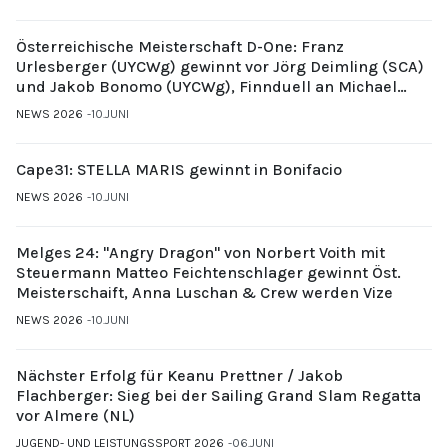
Österreichische Meisterschaft D-One: Franz
Urlesberger (UYCWg) gewinnt vor Jörg Deimling (SCA)
und Jakob Bonomo (UYCWg), Finnduell an Michael
Gubi (UYCMo)
NEWS 2026
10.JUNI
Cape31: STELLA MARIS gewinnt in Bonifacio
NEWS 2026
10.JUNI
Melges 24: "Angry Dragon" von Norbert Voith mit
Steuermann Matteo Feichtenschlager gewinnt Öst.
Meisterschaift, Anna Luschan & Crew werden Vize
NEWS 2026
10.JUNI
Nächster Erfolg für Keanu Prettner / Jakob
Flachberger: Sieg bei der Sailing Grand Slam Regatta
vor Almere (NL)
JUGEND- UND LEISTUNGSSPORT 2026
06.JUNI