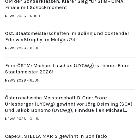
ÖM der Sonderklassen: Klarer Sieg für S118 - CIMA,
Finale mit Schockmoment
NEWS 2026
07.JULI
Öst. Staatsmeisterschaften im Soling und Contender,
Edelweißtrophy im Melges 24
NEWS 2026
01.JULI
Finn-ÖSTM: Michael Luschan (UYCWg) ist neuer Finn-
Staatsmeister 2026!
NEWS 2026
16.JUNI
Österreichische Meisterschaft D-One: Franz
Urlesberger (UYCWg) gewinnt vor Jörg Deimling (SCA)
und Jakob Bonomo (UYCWg), Finnduell an Michael
Gubi (UYCMo)
NEWS 2026
10.JUNI
Cape31: STELLA MARIS gewinnt in Bonifacio