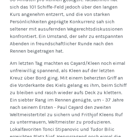
sich das 101 Schiffe-Feld jedoch über den langen
Kurs angenehm entzerrt, und die von starken
Persönlichkeiten geprägte Konkurrenz sah sich
seltener mit ausufernden Wegerechtsdiskussionen
konfrontiert. Ein Umstand, der sehr zu entspannten
Abenden in freundschaftlicher Runde nach den
Rennen beigetragen hat.
Am letzten Tag machten es Cayard/Kleen noch eimal
unfreiwillig spannend, als Kleen auf der letzten
Kreuz über Bord ging. Mit einem beherzten Griff an
die Vorderkante des Kiels gelang es ihm, beim Schiff
zu bleiben und rasch wieder aufs Deck zu klettern.
Ein siebter Rang im Rennen genügte, um - 37 Jahre
nach seinem Ersten - Paul Cayard den zweiten
Weltmeistertitel zu sichern und Frithjof Kleens Ruf
zu untermauern, Weltmeister zu produzieren.
Lokalfavoriten Tonci Stipanovic und Tudor Bilic
erreichten Platz fünf. Hervorragend noch eimal die