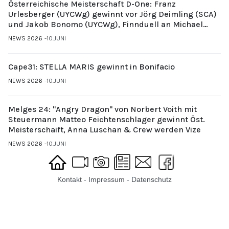
Österreichische Meisterschaft D-One: Franz
Urlesberger (UYCWg) gewinnt vor Jörg Deimling (SCA)
und Jakob Bonomo (UYCWg), Finnduell an Michael
Gubi (UYCMo)
NEWS 2026
10.JUNI
Cape31: STELLA MARIS gewinnt in Bonifacio
NEWS 2026
10.JUNI
Melges 24: "Angry Dragon" von Norbert Voith mit
Steuermann Matteo Feichtenschlager gewinnt Öst.
Meisterschaift, Anna Luschan & Crew werden Vize
NEWS 2026
10.JUNI
Kontakt
-
Impressum
-
Datenschutz