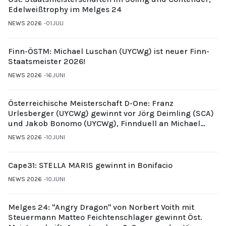
Edelweißtrophy im Melges 24
NEWS 2026
01.JULI
Finn-ÖSTM: Michael Luschan (UYCWg) ist neuer Finn-
Staatsmeister 2026!
NEWS 2026
16.JUNI
Österreichische Meisterschaft D-One: Franz
Urlesberger (UYCWg) gewinnt vor Jörg Deimling (SCA)
und Jakob Bonomo (UYCWg), Finnduell an Michael
Gubi (UYCMo)
NEWS 2026
10.JUNI
Cape31: STELLA MARIS gewinnt in Bonifacio
NEWS 2026
10.JUNI
Melges 24: "Angry Dragon" von Norbert Voith mit
Steuermann Matteo Feichtenschlager gewinnt Öst.