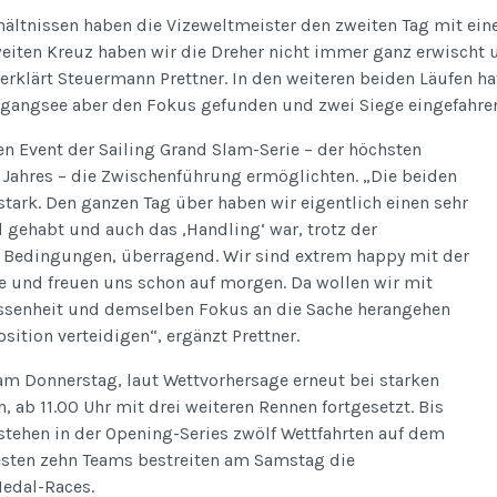
hältnissen haben die Vizeweltmeister den zweiten Tag mit ei
eiten Kreuz haben wir die Dreher nicht immer ganz erwischt 
 erklärt Steuermann Prettner. In den weiteren beiden Läufen h
fgangsee aber den Fokus gefunden und zwei Siege eingefahre
ten Event der Sailing Grand Slam-Serie – der höchsten
 Jahres – die Zwischenführung ermöglichten. „Die beiden
tark. Den ganzen Tag über haben wir eigentlich einen sehr
gehabt und auch das ‚Handling‘ war, trotz der
 Bedingungen, überragend. Wir sind extrem happy mit der
 und freuen uns schon auf morgen. Da wollen wir mit
ossenheit und demselben Fokus an die Sache herangehen
sition verteidigen“, ergänzt Prettner.
am Donnerstag, laut Wettvorhersage erneut bei starken
ab 11.00 Uhr mit drei weiteren Rennen fortgesetzt. Bis
 stehen in der Opening-Series zwölf Wettfahrten auf dem
sten zehn Teams bestreiten am Samstag die
edal-Races.