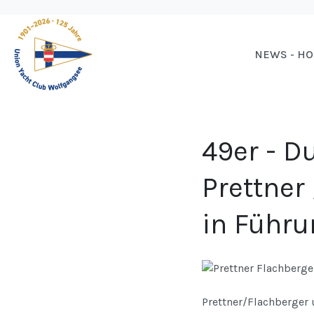
NEWS - H
49er - D
Prettner
in Führu
Prettner/Flachberger