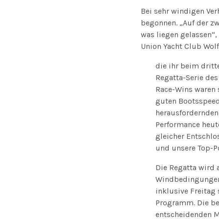
Bei sehr windigen Ver
begonnen. „Auf der zw
was liegen gelassen“,
Union Yacht Club Wol
die ihr beim drit
Regatta-Serie des
Race-Wins waren s
guten Bootsspeed 
herausfordernden
Performance heute
gleicher Entschl
und unsere Top-Po
Die Regatta wird 
Windbedingungen, 
inklusive Freitag
Programm. Die be
entscheidenden M