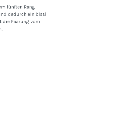
nem fünften Rang
und dadurch ein bissl
at die Paarung vom
n,