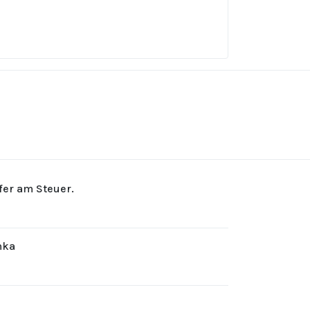
rfer am Steuer.
hka