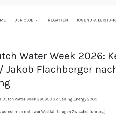
OME
DER CLUB
REGATTEN
JUGEND & LEISTUN
utch Water Week 2026: 
 / Jakob Flachberger nac
ng
 übernehmen mit zwei Wettfahrtsiegen Zwischenführung