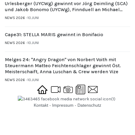
Urlesberger (UYCWg) gewinnt vor Jörg Deimling (SCA)
und Jakob Bonomo (UYCWg), Finnduell an Michael
Gubi (UYCMo)
NEWS 2026
10.JUNI
Cape31: STELLA MARIS gewinnt in Bonifacio
NEWS 2026
10.JUNI
Melges 24: "Angry Dragon" von Norbert Voith mit
Steuermann Matteo Feichtenschlager gewinnt Öst.
Meisterschaift, Anna Luschan & Crew werden Vize
NEWS 2026
10.JUNI
Kontakt
-
Impressum
-
Datenschutz