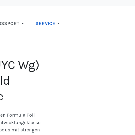
GSSPORT
SERVICE
UYC Wg)
ld
e
den Formula Foil
 Entwicklungsklasse
odus mit strengen