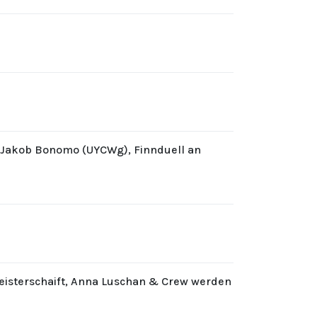
d Jakob Bonomo (UYCWg), Finnduell an
eisterschaift, Anna Luschan & Crew werden