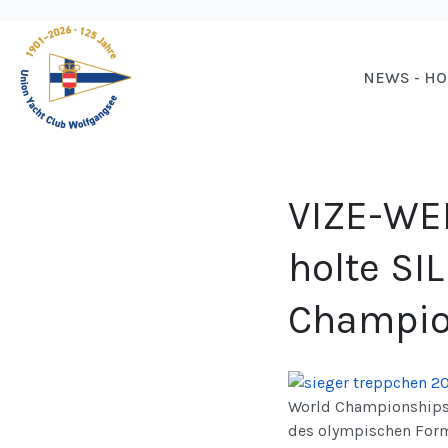
NEWS - H
VIZE-WEL
holte SI
Champio
World Championships (
des olympischen Form