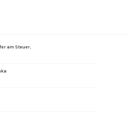
rfer am Steuer.
hka