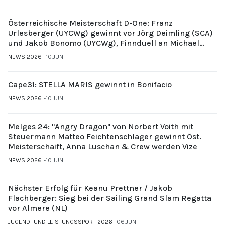
Österreichische Meisterschaft D-One: Franz
Urlesberger (UYCWg) gewinnt vor Jörg Deimling (SCA)
und Jakob Bonomo (UYCWg), Finnduell an Michael
Gubi (UYCMo)
NEWS 2026
10.JUNI
Cape31: STELLA MARIS gewinnt in Bonifacio
NEWS 2026
10.JUNI
Melges 24: "Angry Dragon" von Norbert Voith mit
Steuermann Matteo Feichtenschlager gewinnt Öst.
Meisterschaift, Anna Luschan & Crew werden Vize
NEWS 2026
10.JUNI
Nächster Erfolg für Keanu Prettner / Jakob
Flachberger: Sieg bei der Sailing Grand Slam Regatta
vor Almere (NL)
JUGEND- UND LEISTUNGSSPORT 2026
06.JUNI