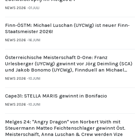
NEWS 2026
01.JULI
Finn-ÖSTM: Michael Luschan (UYCWg) ist neuer Finn-
Staatsmeister 2026!
NEWS 2026
16.JUNI
Österreichische Meisterschaft D-One: Franz
Urlesberger (UYCWg) gewinnt vor Jörg Deimling (SCA)
und Jakob Bonomo (UYCWg), Finnduell an Michael
Gubi (UYCMo)
NEWS 2026
10.JUNI
Cape31: STELLA MARIS gewinnt in Bonifacio
NEWS 2026
10.JUNI
Melges 24: "Angry Dragon" von Norbert Voith mit
Steuermann Matteo Feichtenschlager gewinnt Öst.
Meisterschaift, Anna Luschan & Crew werden Vize