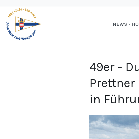
NEWS - H
49er - D
Prettner
in Führu