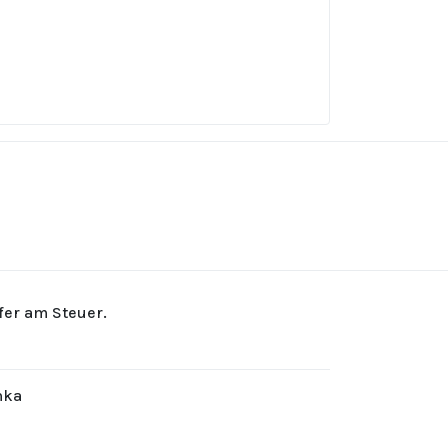
rfer am Steuer.
hka