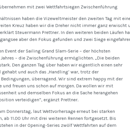
 übernehmen mit zwei Wettfahrtsiegen Zwischenführung
hältnissen haben die Vizeweltmeister den zweiten Tag mit ei
eiten Kreuz haben wir die Dreher nicht immer ganz erwischt 
 erklärt Steuermann Prettner. In den weiteren beiden Läufen h
fgangsee aber den Fokus gefunden und zwei Siege eingefahre
ten Event der Sailing Grand Slam-Serie – der höchsten
 Jahres – die Zwischenführung ermöglichten. „Die beiden
tark. Den ganzen Tag über haben wir eigentlich einen sehr
gehabt und auch das ‚Handling‘ war, trotz der
 Bedingungen, überragend. Wir sind extrem happy mit der
 und freuen uns schon auf morgen. Da wollen wir mit
ossenheit und demselben Fokus an die Sache herangehen
sition verteidigen“, ergänzt Prettner.
am Donnerstag, laut Wettvorhersage erneut bei starken
ab 11.00 Uhr mit drei weiteren Rennen fortgesetzt. Bis
 stehen in der Opening-Series zwölf Wettfahrten auf dem