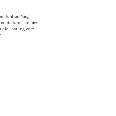
nem fünften Rang
und dadurch ein bissl
at die Paarung vom
n,