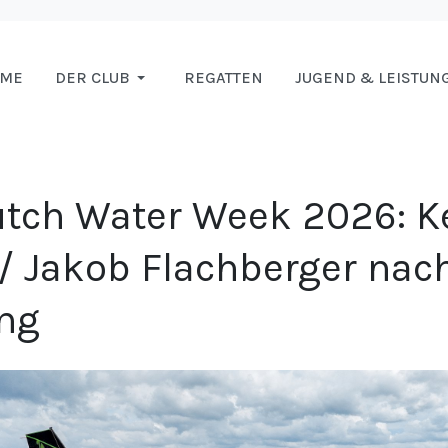
OME
DER CLUB
REGATTEN
JUGEND & LEISTUN
utch Water Week 2026: 
 / Jakob Flachberger nac
ng