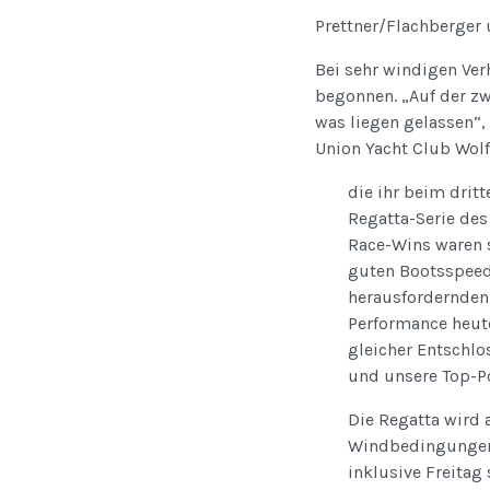
Prettner/Flachberger
Bei sehr windigen Ver
begonnen. „Auf der zw
was liegen gelassen“,
Union Yacht Club Wol
die ihr beim drit
Regatta-Serie des
Race-Wins waren s
guten Bootsspeed 
herausfordernden
Performance heute
gleicher Entschl
und unsere Top-Po
Die Regatta wird 
Windbedingungen, 
inklusive Freitag