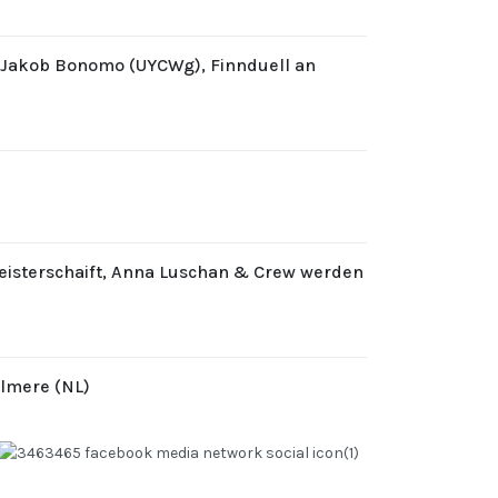
d Jakob Bonomo (UYCWg), Finnduell an
eisterschaift, Anna Luschan & Crew werden
Almere (NL)