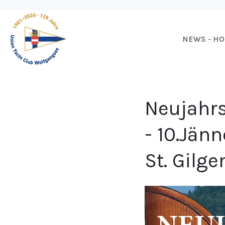
NEWS - H
Neujahrs
- 10.Jän
St. Gilge