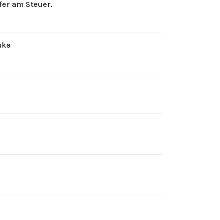
rfer am Steuer.
hka