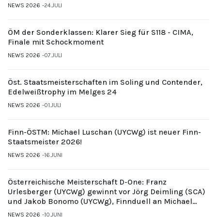
NEWS 2026
24.JULI
ÖM der Sonderklassen: Klarer Sieg für S118 - CIMA,
Finale mit Schockmoment
NEWS 2026
07.JULI
Öst. Staatsmeisterschaften im Soling und Contender,
Edelweißtrophy im Melges 24
NEWS 2026
01.JULI
Finn-ÖSTM: Michael Luschan (UYCWg) ist neuer Finn-
Staatsmeister 2026!
NEWS 2026
16.JUNI
Österreichische Meisterschaft D-One: Franz
Urlesberger (UYCWg) gewinnt vor Jörg Deimling (SCA)
und Jakob Bonomo (UYCWg), Finnduell an Michael
Gubi (UYCMo)
NEWS 2026
10.JUNI